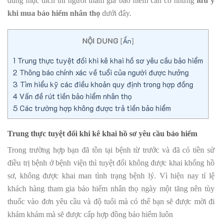
đúng mục đích thì người tham gia bảo hiểm cần có những
lưu ý
khi mua bảo hiểm nhân thọ
dưới đây.
NỘI DUNG
[
Ẩn
]
1
Trung thực tuyệt đối khi kê khai hồ sơ yêu cầu bảo hiểm
2
Thông báo chính xác về tuổi của người được hưởng
3
Tìm hiểu kỹ các điều khoản quy định trong hợp đồng
4
Vấn đề rút tiền bảo hiểm nhân thọ
5
Các trường hợp không được trả tiền bảo hiểm
Trung thực tuyệt đối khi kê khai hồ sơ yêu cầu bảo hiểm
Trong trường hợp bạn đã tồn tại bệnh từ trước và đã có tiền sử
điều trị bệnh ở bệnh viện thì tuyệt đối không được khai khống hồ
sơ, không được khai man tình trạng bệnh lý. Vì hiện nay tỉ lệ
khách hàng tham gia bảo hiểm nhân thọ ngày một tăng nên tùy
thuốc vào đơn yêu cầu và độ tuổi mà có thể bạn sẽ được mời đi
khám khám mà sẽ được cấp hợp đồng bảo hiểm luôn