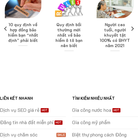
10 quy định về
Quy định bồi
Người cao
hợp đồng bảo
thường mới
tuổi, người
hiểm bạn “nhất
nhất về bảo
khuyết tật
định” phải biết
hiểm ô tô bạn
100% có BHYT
nên biết
năm 2021
LIÊN KẾT NHANH
TÌM KIẾM NHIỀU NHẤT
Dịch vụ SEO giá rẻ
Gia công nước hoa
Đăng tin nhà đất miễn phí
Gia công mỹ phẩm
Dịch vụ chăm sóc
Biệt thự phong cách Đông