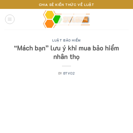
Skip
CHIA SẺ KIẾN THỨC VỀ LUẬT
to
content
LUẬT BẢO HIỂM
“Mách bạn” lưu ý khi mua bảo hiểm
nhân thọ
BY
BTV02