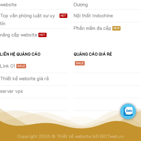
website
Dương
Top văn phòng luật sư uy
Nội thất Indochine
tín
Phần mềm đa cấp
nâng cấp website
LIÊN HỆ QUẢNG CÁO
QUẢNG CÁO GIÁ RẺ
Link 01
Thiết kế website giá rẻ
server vps
Copyright 2026 ©
Thiết kế website
bởi
BICTweb.vn