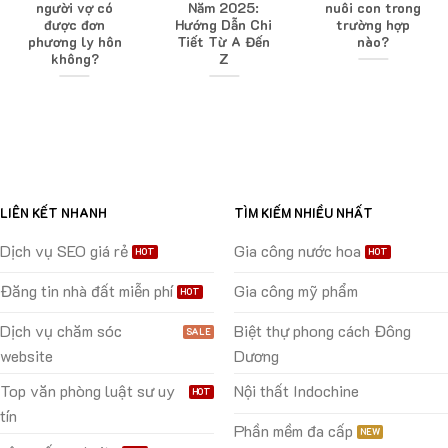
người vợ có
Năm 2025:
nuôi con trong
được đơn
Hướng Dẫn Chi
trường hợp
phương ly hôn
Tiết Từ A Đến
nào?
không?
Z
LIÊN KẾT NHANH
TÌM KIẾM NHIỀU NHẤT
Dịch vụ SEO giá rẻ
Gia công nước hoa
Đăng tin nhà đất miễn phí
Gia công mỹ phẩm
Dịch vụ chăm sóc
Biệt thự phong cách Đông
website
Dương
Top văn phòng luật sư uy
Nội thất Indochine
tín
Phần mềm đa cấp