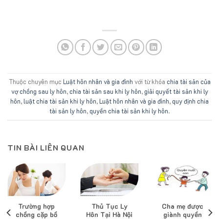
Thuộc chuyên mục
Luật hôn nhân và gia đình
với từ khóa
chia tài sản của
vợ chồng sau ly hôn
,
chia tài sản sau khi ly hôn
,
giải quyết tài sản khi ly
hôn
,
luật chia tài sản khi ly hôn
,
Luật hôn nhân và gia đình
,
quy định chia
tài sản ly hôn
,
quyền chia tài sản khi ly hôn
.
TIN BÀI LIÊN QUAN
Trường hợp
Thủ Tục Ly
Cha mẹ được
chồng cặp bồ
Hôn Tại Hà Nội
giành quyền