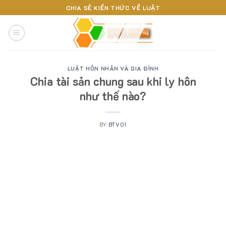
Skip
CHIA SẺ KIẾN THỨC VỀ LUẬT
to
content
LUẬT HÔN NHÂN VÀ GIA ĐÌNH
Chia tài sản chung sau khi ly hôn
như thế nào?
BY
BTV01