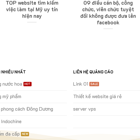
TOP website tìm kiếm
09 điều cán bộ, công
việc làm tại Mỹ uy tín
chức, viên chức tuyệt
hiện nay
đối không được đưa lên
facebook
M NHIỀU NHẤT
LIÊN HỆ QUẢNG CÁO
g nước hoa
Link 01
g mỹ phẩm
Thiết kế website giá rẻ
ự phong cách Đông Dương
server vps
 Indochine
m đa cấp