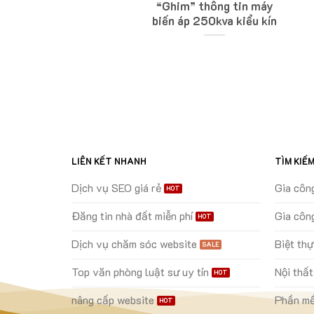
i không bảo hiểm xe
“Ghim” thông tin máy
máy 2020
biến áp 250kva kiểu kín
LIÊN KẾT NHANH
TÌM KIẾ
Dịch vụ SEO giá rẻ
Gia côn
Đăng tin nhà đất miễn phí
Gia côn
Dịch vụ chăm sóc website
Biệt th
Top văn phòng luật sư uy tín
Nội thất
nâng cấp website
Phần mề