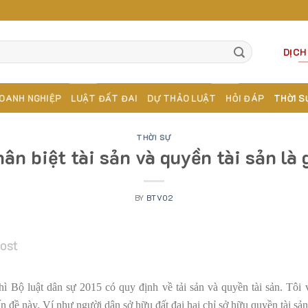
DỊCH
OANH NGHIỆP
LUẬT ĐẤT ĐAI
DỰ THẢO LUẬT
HỎI ĐÁP
THỜI S
THỜI SỰ
ân biệt tài sản và quyền tài sản là 
BY
BTV02
post
thì Bộ luật dân sự 2015 có quy định về tải sản và quyền tài sản. Tôi
ấn đề này. Ví như người dân sở hữu đất đai hai chỉ sở hữu quyền tài sản