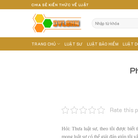
Skip
CHIA SẺ KIẾN THỨC VỀ LUẬT
to
content
TRANG CHỦ
LUẬT SƯ
LUẬT BẢO HIỂM
LUẬT D
Ph
Rate this 
Hỏi: Thưa luật sư, theo tôi được biết 
mong luật sư có thể giải đáp giúp tôi v