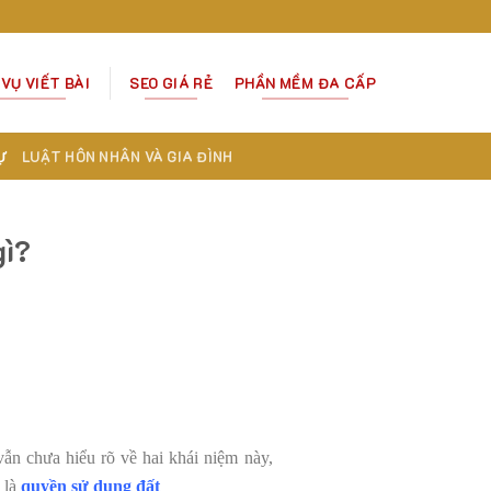
 VỤ VIẾT BÀI
SEO GIÁ RẺ
PHẦN MỀM ĐA CẤP
Ự
LUẬT HÔN NHÂN VÀ GIA ĐÌNH
gì?
 vẫn chưa hiểu rõ về hai khái niệm này,
 là
quyền sử dụng đất