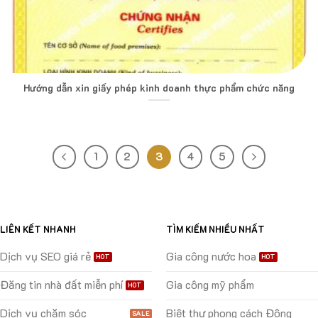
Hướng dẫn xin giấy phép kinh doanh thực phẩm chức năng
1
2
3
4
5
LIÊN KẾT NHANH
TÌM KIẾM NHIỀU NHẤT
Dịch vụ SEO giá rẻ
Gia công nước hoa
Đăng tin nhà đất miễn phí
Gia công mỹ phẩm
Dịch vụ chăm sóc
Biệt thự phong cách Đông