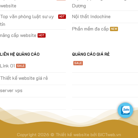
website
Dương
Top văn phòng luật sư uy
Nội thất Indochine
tín
Phần mềm đa cấp
nâng cấp website
LIÊN HỆ QUẢNG CÁO
QUẢNG CÁO GIÁ RẺ
Link 01
Thiết kế website giá rẻ
server vps
Copyright 2026 ©
Thiết kế website
bởi
BICTweb.vn